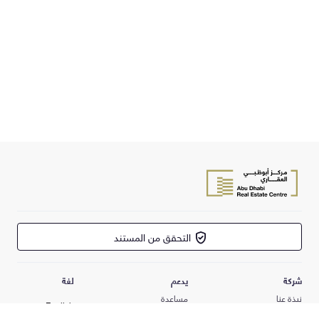
التحقق من المستند
شركة
يدعم
لغة
نبذة عنا
مساعدة
English
البنود و الظروف
support@dari.ae
العربية