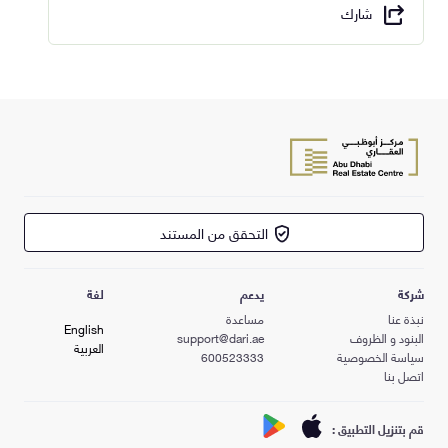
شارك
التحقق من المستند
شركة
يدعم
لغة
نبذة عنا
مساعدة
English
البنود و الظروف
support@dari.ae
العربية
سياسة الخصوصية
600523333
اتصل بنا
قم بتنزيل التطبيق :