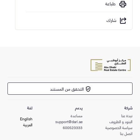
طباعة
شارك
التحقق من المستند
شركة
يدعم
لغة
نبذة عنا
مساعدة
English
البنود و الظروف
support@dari.ae
العربية
سياسة الخصوصية
600523333
اتصل بنا