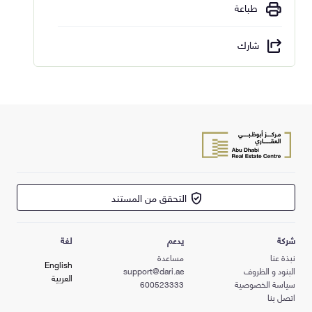
طباعة
شارك
التحقق من المستند
شركة
يدعم
لغة
نبذة عنا
مساعدة
English
البنود و الظروف
support@dari.ae
العربية
سياسة الخصوصية
600523333
اتصل بنا