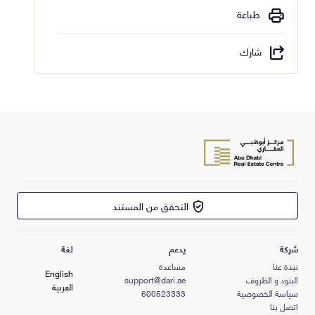
طباعة
شارك
التحقق من المستند
شركة
يدعم
لغة
نبذة عنا
مساعدة
English
البنود و الظروف
support@dari.ae
العربية
سياسة الخصوصية
600523333
اتصل بنا