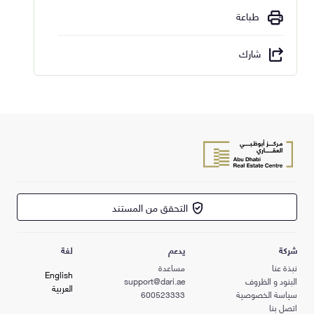
طباعة
شارك
التحقق من المستند
شركة
يدعم
لغة
نبذة عنا
مساعدة
English
البنود و الظروف
support@dari.ae
العربية
سياسة الخصوصية
600523333
اتصل بنا